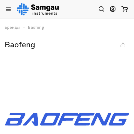
–
Бренды
Baofeng
Baofeng