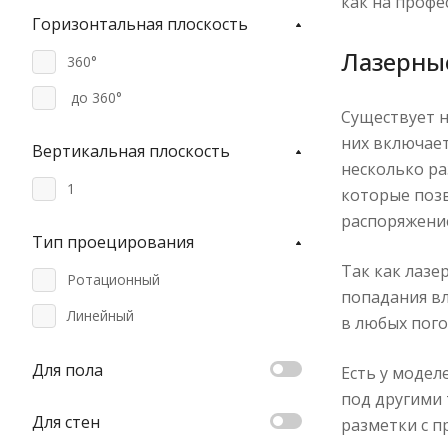
как на профе
Горизонтальная плоскость
Лазерны
360°
‎ до 360°
Существует н
них включает
Вертикальная плоскость
несколько ра
1
которые поз
распоряжение
Тип проецирования
Так как лазе
Ротационный
попадания вл
‎Линейный
в любых пого
Для пола
Есть у модел
под другими 
Для стен
разметки с 