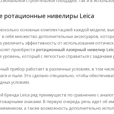
ссиональной строительной площадке, так и в использов
е ротационные нивелиры Leica
есколько основных комплектацией каждой модели, выпу
 в себя множество дополнительных аксессуаров, котор
з увеличить эффективность от использования оптическ
волят приобрести
ротационный лазерный нивелир Leic
 уровень, который с легкостью справиться с задачами 
рный прибор работает в различных условиях, в том чис
аги и пыли. Это сделано специально, чтобы обеспечив
дных условиях.
ей бренда Leica ряд преимуществ по сравнению с ана
товарными знаками. В первую очередь речь идет об и
приемником, а также возможность дополнительно испол