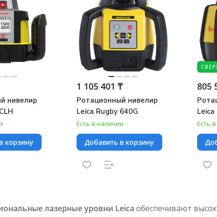
СВЕР
1 105 401 ₸
805 
й нивелир
Ротационный нивелир
Рота
 CLH
Leica Rugby 640G
Leica
и
Есть в наличии
Есть 
в корзину
Добавить в корзину
Доб
ональные лазерные уровни Leica
обеспечивают высок