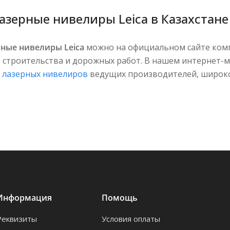
азерные нивелиры Leica в Казахстане
рные нивелиры Leica
можно на официальном сайте ко
, строительства и дорожных работ. В нашем интернет-
х
лазерных нивелиров
ведущих производителей, широко
Информация
Помощь
Реквизиты
Условия оплаты