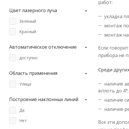
работ:
Цвет лазерного луча
укладка пл
Зелёный
монтаж по
Красный
монтаж на
Автоматическое отключение
Если говорит
прибора не п
доступно
Среди други
Область применения
наличие а
Улица
вплоть до 4°;
Построение наклонных линий
наличие с
наличие р
Да
Нет
Все эти допо