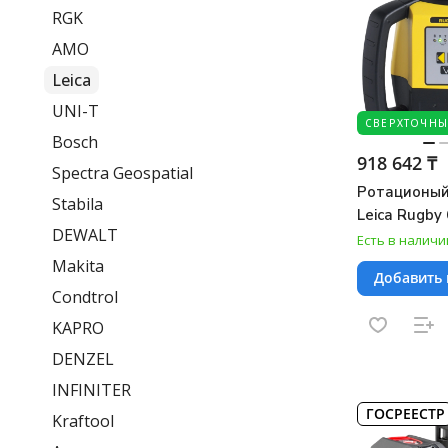
RGK
AMO
Leica
UNI-T
СВЕРХТОЧНЫ
Bosch
918 642 ₸
Spectra Geospatial
Ротационый
Stabila
Leica Rugby
DEWALT
Есть в наличи
Makita
Добавить 
Condtrol
KAPRO
DENZEL
INFINITER
ГОСРЕЕСТР
Kraftool