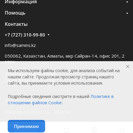
Информация
Помощь
Контакты
+7 (727) 310-99-80
info@samins.kz
050062, Казахстан, Алматы, мкр Сайран-14, офис 201, 2
этаж
Мы используем файлы cookie, для анализа событий на
нашем сайте. Продолжая просмотр страниц нашего
сайта, вы принимаете условия использования.
Подробные сведения смотрите в нашей
Политике в
© 2026 Samgau instruments
отношении файлов Cookie
.
Конфиденциальность
Оферта
Принимаю