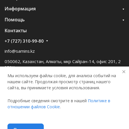
Информация
Помощь
Контакты
+7 (727) 310-99-80
info@samins.kz
050062, Казахстан, Алматы, мкр Сайран-14, офис 201, 2
этаж
Мы используем файлы cookie, для анализа событий на
нашем сайте. Продолжая просмотр страниц нашего
сайта, вы принимаете условия использования.
Подробные сведения смотрите в нашей
Политике в
© 2026 Samgau instruments
отношении файлов Cookie
.
Конфиденциальность
Оферта