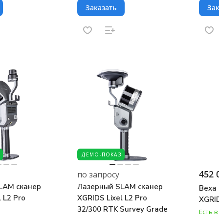
Заказать
Зак
ДЕМО-ПОКАЗ
452 
по запросу
LAM сканер
Лазерный SLAM сканер
Веха
 L2 Pro
XGRIDS Lixel L2 Pro
XGRID
32/300 RTK Survey Grade
Есть 