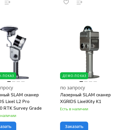
-ПОКАЗ
ДЕМО-ПОКАЗ
апросу
по запросу
рный SLAM сканер
Лазерный SLAM сканер
S Lixel L2 Pro
XGRIDS LixelKity K1
0 RTK Survey Grade
Есть в наличии
в наличии
азать
Заказать