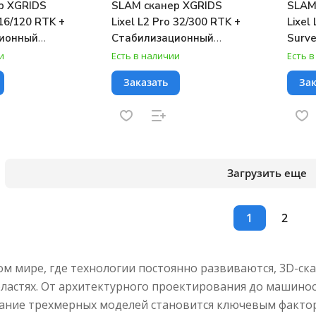
р XGRIDS
SLAM сканер XGRIDS
SLAM
 16/120 RTK +
Lixel L2 Pro 32/300 RTK +
Lixel
ионный
Стабилизационный
Surve
o + Веха L2
жилет L2 Pro + Веха L2
Стаб
и
Есть в наличии
Есть 
el Studio
Pro + ПО Lixel Studio
жилет
Заказать
Зак
ation
Online Activation
Pro +
Onlin
Загрузить еще
1
2
м мире, где технологии постоянно развиваются, 3D-ск
ластях. От архитектурного проектирования до машинос
ание трехмерных моделей становится ключевым фактор