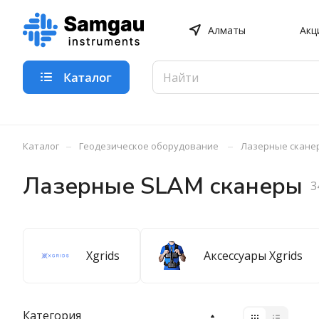
Алматы
Акц
Каталог
–
–
Каталог
Геодезическое оборудование
Лазерные скане
Лазерные SLAM сканеры
3
Xgrids
Аксессуары Xgrids
Категория