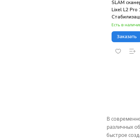
SLAM скане
Lixel L2 Pro
Стабилизац
жилет L2 Pr
Есть в наличи
Pro + ПО Lix
Заказать
Online Activ
В современно
различных об
быстрое созд