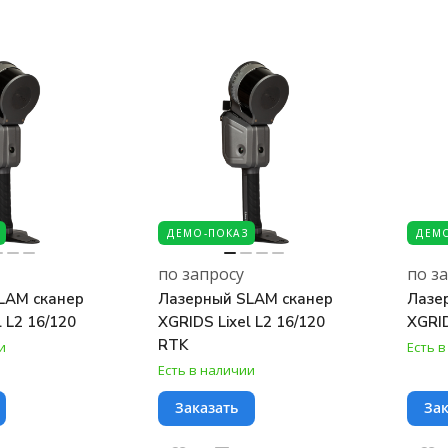
ДЕМО-ПОКАЗ
ДЕМО
по запросу
по з
LAM сканер
Лазерный SLAM сканер
Лазе
l L2 16/120
XGRIDS Lixel L2 16/120
XGRID
RTK
и
Есть 
Есть в наличии
Заказать
Зак