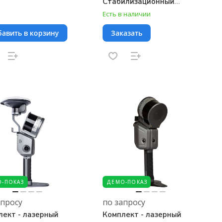
Стабилизационный
жилет L2 Pro + Веха L2
Есть в наличии
Pro + ПО Lixel Studio
авить в корзину
Заказать
Online Activation
-ПОКАЗ
ДЕМО-ПОКАЗ
апросу
по запросу
лект - лазерный
Комплект - лазерный