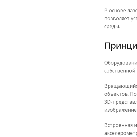
В основе лаз
позволяет у
среды.
Принци
Оборудовани
собственной 
Вращающийся 
объектов. По
3D-представл
изображение
Встроенная и
акселерометр