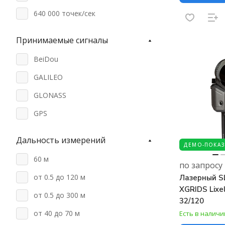
640 000 точек/сек
Принимаемые сигналы
BeiDou
GALILEO
GLONASS
GPS
Дальность измерений
ДЕМО-ПОКАЗ
60 м
по запросу
от 0.5 до 120 м
Лазерный S
XGRIDS Lixel
от 0.5 до 300 м
32/120
от 40 до 70 м
Есть в наличи