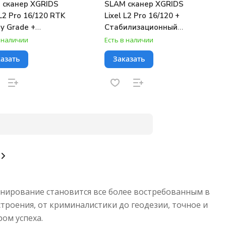
 сканер XGRIDS
SLAM сканер XGRIDS
 L2 Pro 16/120 RTK
Lixel L2 Pro 16/120 +
y Grade +
Стабилизационный
илизационный
жилет L2 Pro + Веха L2
в наличии
Есть в наличии
 L2 Pro + Веха L2
Pro + ПО Lixel Studio
азать
Заказать
 ПО Lixel Studio
Online Activation
e Activation
анирование становится все более востребованным в
троения, от криминалистики до геодезии, точное и
ом успеха.