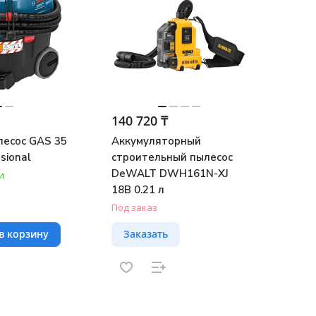
140 720 ₸
лесос GAS 35
Аккумуляторный
sional
строительный пылесос
DeWALT DWH161N-XJ
и
18В 0.21 л
Под заказ
в корзину
Заказать