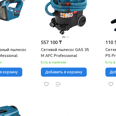
557 100 ₸
110 
рный пылесос
Сетевой пылесос GAS 35
Сете
fessional
M AFC Professional
PS Pr
и
Есть в наличии
Есть 
в корзину
Добавить в корзину
Доб