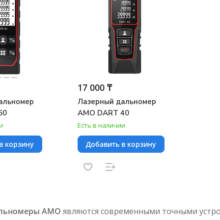
17 000 ₸
альномер
Лазерный дальномер
60
AMO DART 40
и
Есть в наличии
в корзину
Добавить в корзину
альномеры АМО
являются современными точными устро