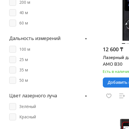
200 м
40 м
60 м
Дальность измерений
12 600 ₸
100 м
Лазерный д
25 м
AMO B30
35 м
Есть в наличи
50 м
Добавить 
Цвет лазерного луча
Зелёный
Красный