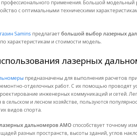
я профессионального применения. Большой модельный 
ойство с оптимальными техническими характеристикам
газин Samins
предлагает
большой выбор лазерных да
по характеристикам и стоимости модель.
использования лазерных дальн
льномеры
предназначены для выполнения расчетов при
ремонтно-отделочных работ. С их помощью проводят у
роектирование инженерных коммуникаций и сетей. Ле
 в сельском и лесном хозяйстве, пользуются популярно
гих видов спорта.
лазерных дальномеров АМО
способствует точному изм
щадей разных пространств, высоты зданий, углов накл