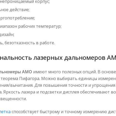
непроницаемый корпус;
ное действие;
ергопотребление;
иапазон рабочих температур;
дизайн;
, безотказность в работе.
нальность лазерных дальномеров A
альномеры АМО
имеют много полезных опций. В основе
я теорема Пифагора. Можно выбирать единицы измерен
ения/вычитания. Для повышения точности и упрощения
а. Яркость лазера и подсветки дисплея обеспечивают 
свещенности.
летка
способствует быстрому и точному измерению ди