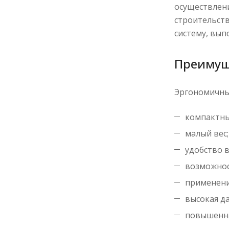
осуществлени
строительств
систему, вып
Преимущ
Эргономичны
компактны
малый вес;
удобство 
возможнос
применени
высокая д
повышенна