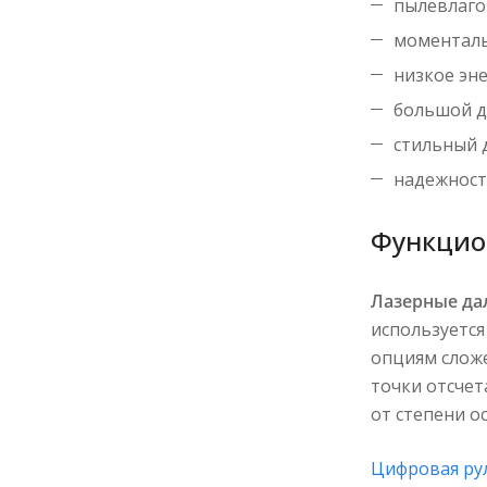
пылевлаго
моменталь
низкое эн
большой д
стильный 
надежность
Функцио
Лазерные д
используетс
опциям слож
точки отсчет
от степени о
Цифровая ру