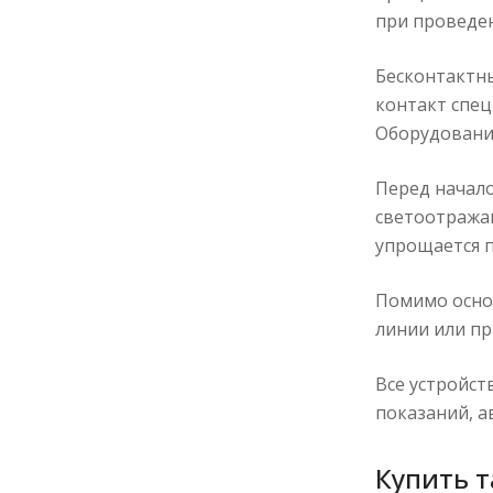
при проведен
Бесконтактн
контакт спец
Оборудование
Перед начал
светоотражаю
упрощается п
Помимо осно
линии или пр
Все устройст
показаний, а
Купить т