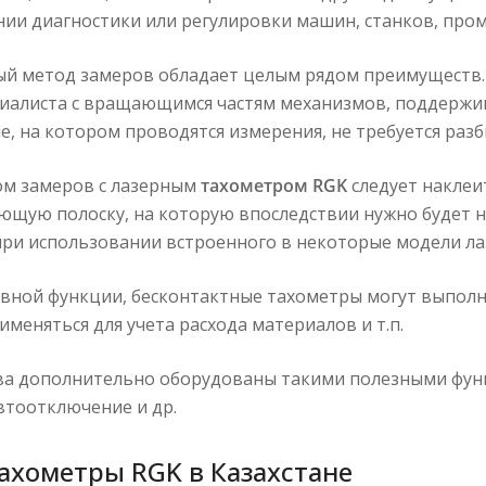
ии диагностики или регулировки машин, станков, про
ый метод замеров обладает целым рядом преимуществ. 
иалиста с вращающимся частям механизмов, поддержив
, на котором проводятся измерения, не требуется разб
ом замеров с лазерным
тахометром RGK
следует накле
щую полоску, на которую впоследствии нужно будет н
ри использовании встроенного в некоторые модели ла
вной функции, бесконтактные тахометры могут выполн
именяться для учета расхода материалов и т.п.
ва дополнительно оборудованы такими полезными функ
втоотключение и др.
ахометры RGK в Казахстане