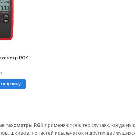
ахометр RGK
и
в корзину
ые
тахометры RGK
применяются в тех случаях, когда ну
ов, шкивов, лопастей крыльчаток и других движущихся