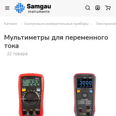
–
–
Каталог
Контрольно-измерительные приборы
Электроиз
Мультиметры для переменного
тока
22 товара