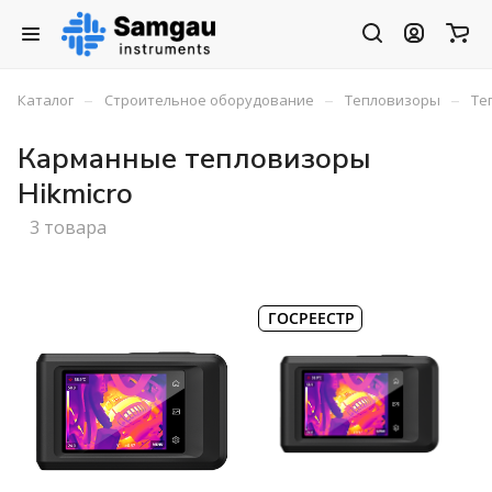
–
–
–
Каталог
Строительное оборудование
Тепловизоры
Те
Карманные тепловизоры
Hikmicro
3 товара
ГОСРЕЕСТР