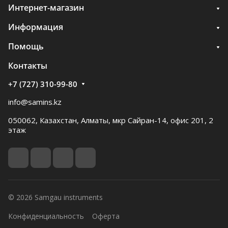
Интернет-магазин
Информация
Помощь
Контакты
+7 (727) 310-99-80
info@samins.kz
050062, Казахстан, Алматы, мкр Сайран-14, офис 201, 2
этаж
Мы используем файлы cookie, для анализа событий на
нашем сайте. Продолжая просмотр страниц нашего
© 2026 Samgau instruments
сайта, вы принимаете условия использования.
Конфиденциальность
Оферта
Подробные сведения смотрите в нашей
Политике в