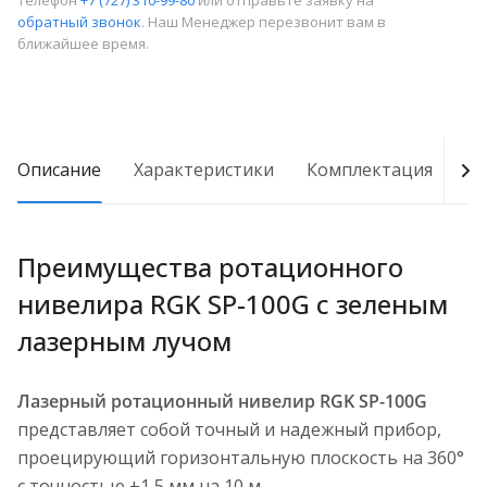
телефон
+7 (727) 310-99-80
или отправьте заявку на
обратный звонок
. Наш Менеджер перезвонит вам в
ближайшее время.
Описание
Характеристики
Комплектация
Д
Преимущества ротационного
нивелира RGK SP-100G с зеленым
лазерным лучом
Лазерный ротационный нивелир RGK SP-100G
представляет собой точный и надежный прибор,
проецирующий горизонтальную плоскость на 360°
с точностью ±1,5 мм на 10 м.