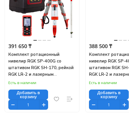
391 650 ₸
388 500 ₸
Комплект ротационный
Комплект ротаци
нивелир RGK SP-400G со
нивелир RGK SP-4
штативом RGK SH-170, рейкой
штативом RGK SH-
RGK LR-2 и лазерным
RGK LR-2 и лазер
дальномером RGK DL100
дальномером RGK
Есть в наличии
Есть в наличии
Добавить в
Добавить в
корзину
корзину