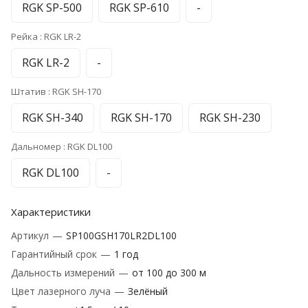
RGK SP-500
RGK SP-610
-
Рейка :
RGK LR-2
RGK LR-2
-
Штатив :
RGK SH-170
RGK SH-340
RGK SH-170
RGK SH-230
Дальномер :
RGK DL100
RGK DL100
-
Характеристики
Артикул
—
SP100GSH170LR2DL100
Гарантийный срок
—
1 год
Дальность измерений
—
от 100 до 300 м
Цвет лазерного луча
—
Зелёный