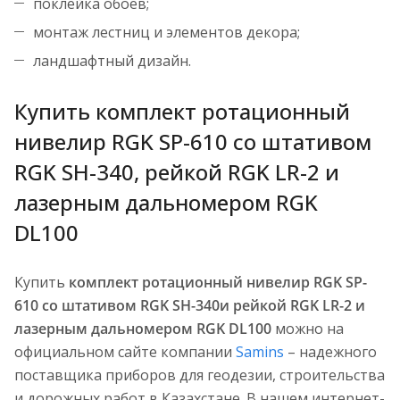
поклейка обоев;
монтаж лестниц и элементов декора;
ландшафтный дизайн.
Купить комплект ротационный
нивелир RGK SP-610 со штативом
RGK SH-340, рейкой RGK LR-2 и
лазерным дальномером RGK
DL100
Купить
комплект ротационный нивелир RGK SP-
610 со штативом RGK SH-340и рейкой RGK LR-2 и
лазерным дальномером RGK DL100
можно на
официальном сайте компании
Samins
– надежного
поставщика приборов для геодезии, строительства
и дорожных работ в Казахстане. В нашем интернет-