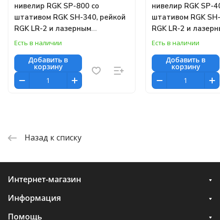
нивелир RGK SP-800 со
нивелир RGK SP-4
штативом RGK SH-340, рейкой
штативом RGK SH-
RGK LR-2 и лазерным
RGK LR-2 и лазер
дальномером RGK DL100
дальномером RGK
Есть в наличии
Есть в наличии
Добавить в
Добавить в
корзину
корзину
Назад к списку
Интернет-магазин
Информация
Помощь