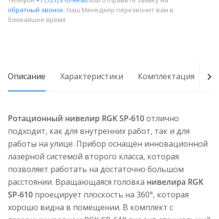
телефон
+7 (727) 310-99-80
или отправьте заявку на
обратный звонок
. Наш Менеджер перезвонит вам в
ближайшее время.
Описание
Характеристики
Комплектация
Д
Ротационный нивелир RGK SP-610
отлично
подходит, как для внутренних работ, так и для
работы на улице. Прибор оснащён инновационной
лазерной системой второго класса, которая
позволяет работать на достаточно большом
расстоянии. Вращающаяся головка
нивелира RGK
SP-610
проецирует плоскость на 360°, которая
хорошо видна в помещении. В комплект с