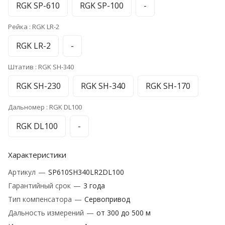
RGK SP-610
RGK SP-100
-
Рейка :
RGK LR-2
RGK LR-2
-
Штатив :
RGK SH-340
RGK SH-230
RGK SH-340
RGK SH-170
Дальномер :
RGK DL100
RGK DL100
-
Характеристики
Артикул
—
SP610SH340LR2DL100
Гарантийный срок
—
3 года
Тип компенсатора
—
Сервопривод
Дальность измерений
—
от 300 до 500 м