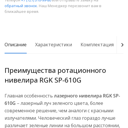
телефон
+7 (727) 310-99-80
или отправьте заявку на
обратный звонок
. Наш Менеджер перезвонит вам в
ближайшее время.
Описание
Характеристики
Комплектация
Д
Преимущества ротационного
нивелира RGK SP-610G
Главная особенность
лазерного нивелира RGK SP-
610G
– лазерный луч зеленого цвета, более
современное решение, чем аналоги с красными
излучателями. Человеческий глаз гораздо лучше
различает зеленые линии на большом расстоянии,