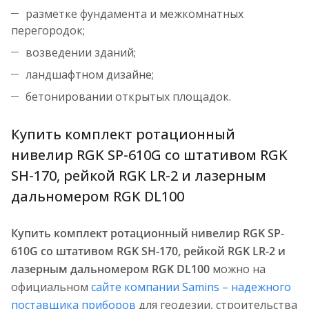
разметке фундамента и межкомнатных
перегородок;
возведении зданий;
ландшафтном дизайне;
бетонировании открытых площадок.
Купить комплект ротационный
нивелир RGK SP-610G со штативом RGK
SH-170, рейкой RGK LR-2 и лазерным
дальномером RGK DL100
Купить комплект ротационный нивелир RGK SP-
610G со штативом RGK SH-170, рейкой RGK LR-2 и
лазерным дальномером RGK DL100
можно на
официальном
сайте компании Samins – надежного
поставщика приборов
для геодезии, строительства