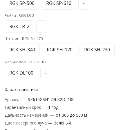
RGK SP-500
RGK SP-610
-
Рейка :
RGK LR-2
RGK LR-2
-
Штатив :
RGK SH-170
RGK SH-340
RGK SH-170
RGK SH-230
Дальномер :
RGK DL100
RGK DL100
-
Характеристики
Артикул
—
SP610GSH170LR2DL100
Гарантийный срок
—
1 год
Дальность измерений
—
от 300 до 500 м
Цвет лазерного луча
—
Зелёный