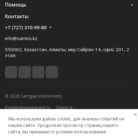
Помощь
Контакты
+7 (727) 310-99-80
info@samins.kz
050062, Казахстан, Алматы, мкр Сайран-14, офис 201, 2
этаж
© 2026 Samgau instruments
Конфиденциальность
Оферта
Мы используем файлы cookie, для анализа событий на
нашем сайте. Продолжая просмотр страниц нашего
сайта, вы принимаете условия использования.
Главная
Каталог
Избранные
Кабинет
Корзина