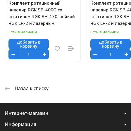
Комплект ротационный
Комплект ротаци
нивелир RGK SP-400G со
нивелир RGK SP-4
штативом RGK SH-170, рейкой
штативом RGK SH-
RGK LR-2 и лазерным
RGK LR-2 и лазер
дальномером RGK DL100
дальномером RGK
Есть в наличии
Есть в наличии
Добавить в
Добавить в
корзину
корзину
Назад к списку
Интернет-магазин
Информация