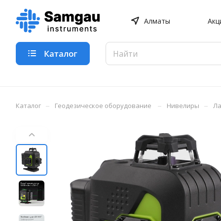
Алматы
Акц
Каталог
–
–
–
Каталог
Геодезическое оборудование
Нивелиры
Ла