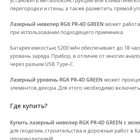
установить металлоконструкции или климатическое
перегородки и стены, а также разметить прямой уг
Лазерный нивелир RGK PR-4D GREEN
может работат
при использовании подходящего приемника.
Батарея емкостью 5200 мАч обеспечивает до 18 ча
уровень заряда. Прибор, в отличие от многих анало
через разъем USB Type-C.
Лазерный уровень RGK PR-4D GREEN
может проецир
элементов декора. Для этого необходимо включит
Где купить?
Купить лазерный нивелир RGK PR-4D GREEN с зел
для геодезии, строительства и дорожных работ в 
производителей!