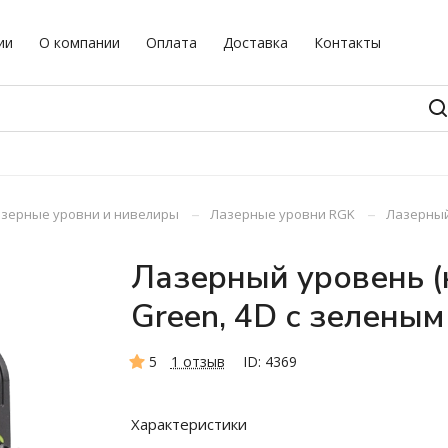
ии
О компании
Оплата
Доставка
Контакты
–
–
зерные уровни и нивелиры
Лазерные уровни RGK
Лазерный
Лазерный уровень (
Green, 4D с зеленым
5
1 отзыв
ID: 4369
Характеристики