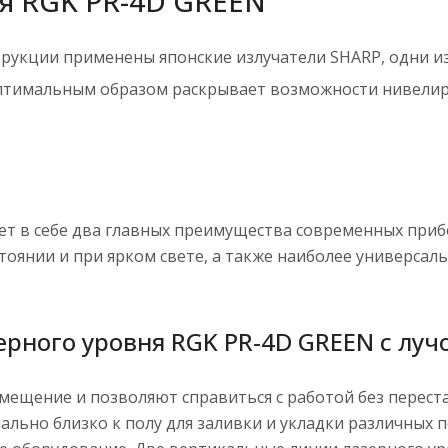
ня RGK PR-4D GREEN
трукции применены японские излучатели SHARP, одни из
оптимальным образом раскрывает возможности нивелир
ет в себе два главных преимущества современных прибо
тоянии и при ярком свете, а также наиболее универса
рного уровня RGK PR-4D GREEN с лучо
мещение и позволяют справиться с работой без переста
ьно близко к полу для заливки и укладки различных п