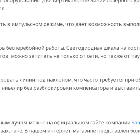
 оборудование. Две вертикальные линии лазерного уро
ол.
ь в импульсном режиме, что дает возможность выполн
сов бесперебойной работы. Светодиодная шкала на корп
гов, можно запитать не только от сети, но также от па
овать линии под наклоном, что часто требуется при об
ь нивелир без разблокировки компенсатора и выставит
еным лучом
можно на официальном сайте компании
Sam
Казахстане. В нашем интернет-магазине представлен б