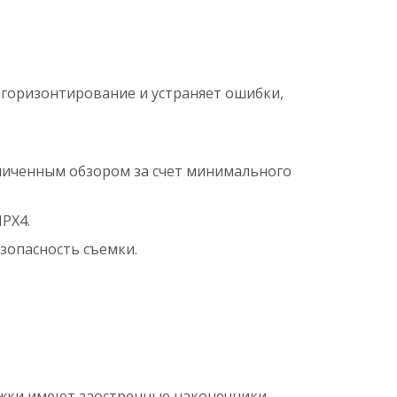
горизонтирование и устраняет ошибки,
аниченным обзором за счет минимального
PХ4.
зопасность съемки.
Ножки имеют заостренные наконечники,