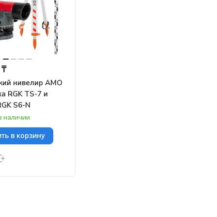
 ₸
кий нивелир AMO
ка RGK TS-7 и
RGK S6-N
в наличии
ть в корзину