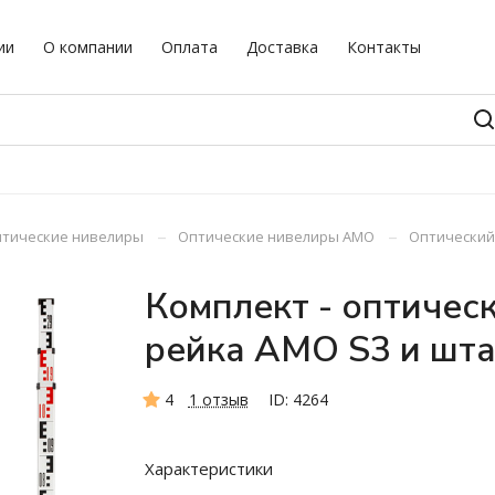
ии
О компании
Оплата
Доставка
Контакты
–
–
тические нивелиры
Оптические нивелиры AMO
Оптический 
Комплект - оптичес
рейка AMO S3 и шт
4
1 отзыв
ID: 4264
Характеристики