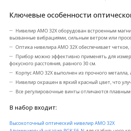
Ключевые особенности оптическо
Нивелир AMO 32X оборудован встроенным магни
вызванные вибрациями, сильным ветром или просед
Оптика нивелира AMO 32X обеспечивает четкое,
Прибор можно эффективно применять для измере
фокусного расстояния, равного 30 см.
Корпус AMO 32X выполнен из прочного металла, 
Нивелир окрашен в яркий красный цвет, что улу
Все регулировочные винты отличаются плавным
В набор входит:
Высокоточный оптический нивелир AMO 32X
Алюминиевый штатив RGK S6-N
для стабильного кр