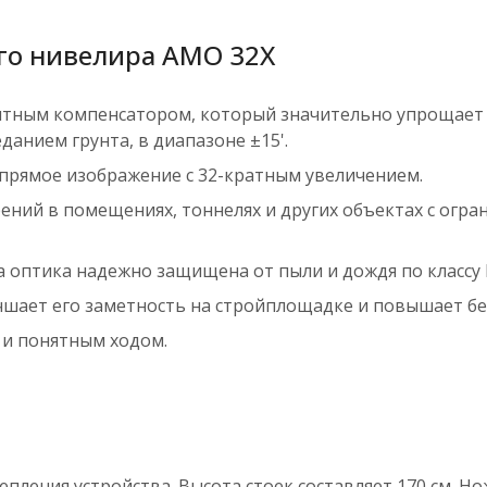
го нивелира AMO 32X
тным компенсатором, который значительно упрощает 
анием грунта, в диапазоне ±15'.
 прямое изображение с 32-кратным увеличением.
ний в помещениях, тоннелях и других объектах с огр
а оптика надежно защищена от пыли и дождя по классу I
чшает его заметность на стройплощадке и повышает бе
 и понятным ходом.
епления устройства. Высота стоек составляет 170 см. 