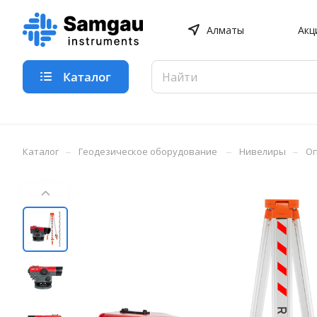
Алматы
Акц
Каталог
–
–
–
Каталог
Геодезическое оборудование
Нивелиры
Оп