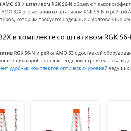
й AMO S3 и штативом RGK S6-N
образуют высокоэффект
а AMO 32X в сочетании со штативом RGK S6-N и рейкой
теров, которым требуется надежные и долговечные ре
2X в комплекте со штативом RGK S6-
атив RGK S6-N и рейка AMO S3
с доставкой оборудова
оставщика приборов для геодезии, строительства и до
ент удобных комплектов оптических уровней
ведущих 