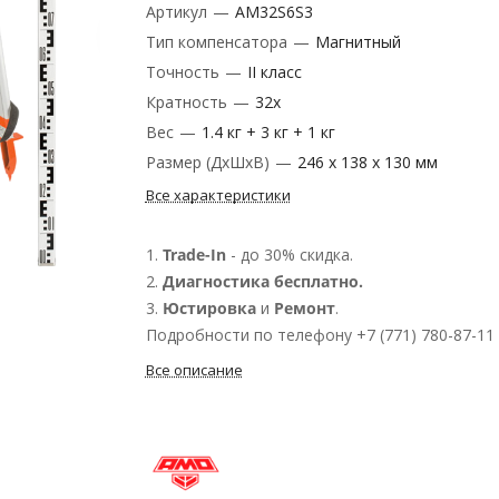
Артикул
—
AM32S6S3
Тип компенсатора
—
Магнитный
Точность
—
II класс
Кратность
—
32х
Вес
—
1.4 кг + 3 кг + 1 кг
Размер (ДxШxВ)
—
246 х 138 х 130 мм
Все характеристики
1.
Trade-In
- до 30% скидка.
2.
Диагностика бесплатно.
3.
Юстировка
и
Ремонт
.
Подробности по телефону +7 (771) 780-87-11
Все описание