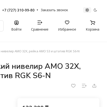
+7 (727) 310-99-80
Заказать звонок
Войти
Сравнение
Избранное
Корзина
нивелир AMO 32X, рейка AMO S3 и штатив RGK S6-N
кий нивелир AMO 32X,
атив RGK S6-N