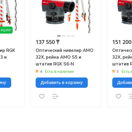
РАЦИИ
137 550 ₸
151 200
ир RGK
Оптический нивелир AMO
Оптичес
3 и
32X, рейка AMO S5 и
32X, рей
штатив RGK S6-N
штатив 
4
Есть в наличии
5
Есть 
ину
Добавить в корзину
Добави