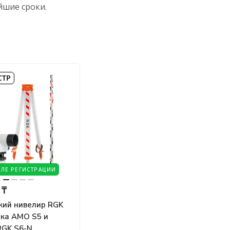
йшие сроки.
СТР
СЛЕ РЕГИСТРАЦИИ
 ₸
кий нивелир RGK
йка AMO S5 и
RGK S6-N