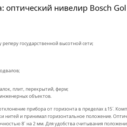
 оптический нивелир Bosch Gol 
 реперу государственной высотной сети;
подвалов;
алок, плит, перекрытий, ферм;
 инженерных объектов.
отклонение прибора от горизонта в пределах ±15´. Ко
етки нитей и принимал горизонтальное положение. Опт
чностью 8´ на 2 мм. Для удобства считывания положени