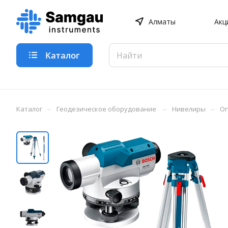
Алматы
Акц
Каталог
–
–
–
Каталог
Геодезическое оборудование
Нивелиры
Оп