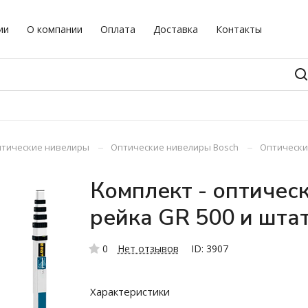
ии
О компании
Оплата
Доставка
Контакты
–
–
тические нивелиры
Оптические нивелиры Bosch
Оптический
Комплект - оптическ
рейка GR 500 и шта
0
Нет отзывов
ID: 3907
Характеристики