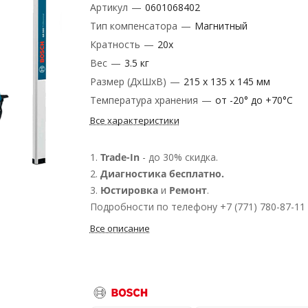
Артикул
—
0601068402
Тип компенсатора
—
Магнитный
Кратность
—
‎20х
Вес
—
3.5 кг
Размер (ДxШxВ)
—
215 х 135 х 145 мм
Температура хранения
—
от -20° до +70°С
Все характеристики
1.
Trade-In
- до 30% скидка.
2.
Диагностика бесплатно.
3.
Юстировка
и
Ремонт
.
Подробности по телефону +7 (771) 780-87-11
Все описание