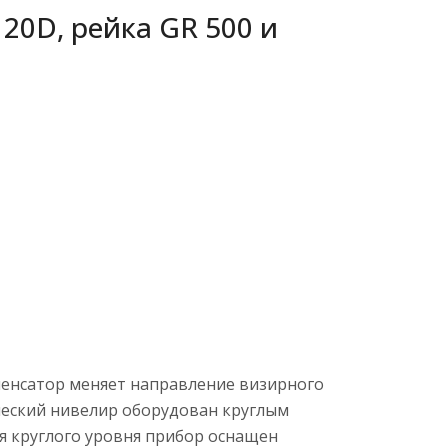
20D, рейка GR 500 и
мпенсатор меняет направление визирного
ический нивелир оборудован круглым
я круглого уровня прибор оснащен