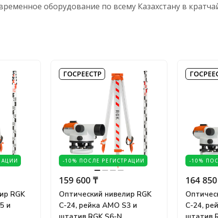
овременное оборудование по всему Казахстану в кратча
ГОСРЕЕСТР
ГОСРЕЕ
РАЦИИ
-10% ПОСЛЕ РЕГИСТРАЦИИ
-10% ПО
159 600 ₸
164 850
ир RGK
Оптический нивелир RGK
Оптичес
5 и
C-24, рейка AMO S3 и
C-24, ре
штатив RGK S6-N
штатив 