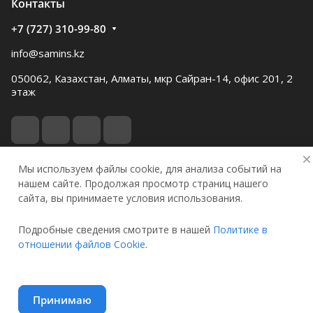
Контакты
+7 (727) 310-99-80
info@samins.kz
050062, Казахстан, Алматы, мкр Сайран-14, офис 201, 2
этаж
Мы используем файлы cookie, для анализа событий на
нашем сайте. Продолжая просмотр страниц нашего
© 2026 Samgau instruments
сайта, вы принимаете условия использования.
Конфиденциальность
Оферта
Подробные сведения смотрите в нашей
Политике в
отношении файлов Cookie
.
Главная
Каталог
Избранные
Кабинет
Корзина
Принимаю