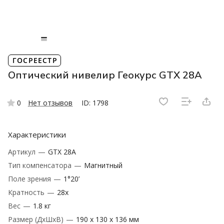
ГОСРЕЕСТР
Оптический нивелир Геокурс GTX 28A
0
Нет отзывов
ID: 1798
Характеристики
Артикул
—
GTX 28A
Тип компенсатора
—
Магнитный
Поле зрения
—
1°20’
Кратность
—
28х
Вес
—
1.8 кг
Размер (ДxШxВ)
—
190 х 130 х 136 мм