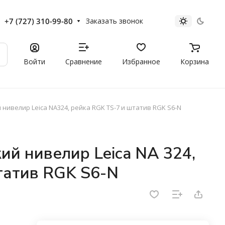
+7 (727) 310-99-80
Заказать звонок
Войти
Сравнение
Избранное
Корзина
нивелир Leica NA324, рейка RGK TS-7 и штатив RGK S6-N
ий нивелир Leica NA 324,
татив RGK S6-N