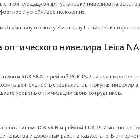
иленной площадкой для установки нивелира на высоте д
фортное и устойчивое положение.
максимальную высоту 7 м, шкалу Е с лицевой стороны 
оптического нивелира Leica NA
тативом RGK S6-N и рейкой RGK TS-7
нашел широкое пр
скорить деятельность специалистов. Покупая
нивелир в
ышаете уровень оптимизации своих сотрудников.
 со штативом RGK S6-N и рейкой RGK TS-7
можно на оф
оительства и дорожных работ в Казахстане. В интерне