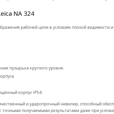
eica NA 324
ражения рабочей цели в условиях плохой видимости и 
ие пузырька круглого уровня.
орпуса.
щённый корпус IP54.
качественный и ударопрочный нивелир, способный обе
с точными получаемыми результатами даже при услови