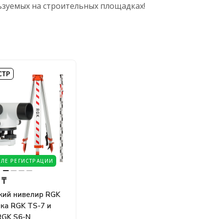
зуемых на строительных площадках!
СТР
СЛЕ РЕГИСТРАЦИИ
 ₸
кий нивелир RGK
йка RGK TS-7 и
RGK S6-N