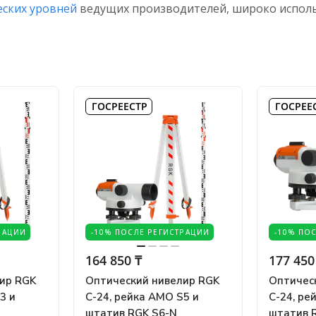
еских уровней
ведущих производителей, широко исполь
ГОСРЕЕСТР
ГОСРЕЕ
РАЦИИ
-10% ПОСЛЕ РЕГИСТРАЦИИ
-10% ПО
164 850 ₸
177 450
ир RGK
Оптический нивелир RGK
Оптичес
3 и
C-24, рейка AMO S5 и
C-24, ре
штатив RGK S6-N
штатив 