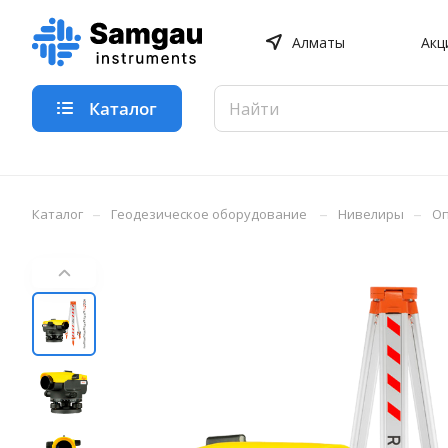
Алматы
Акц
Каталог
–
–
–
Каталог
Геодезическое оборудование
Нивелиры
Оп