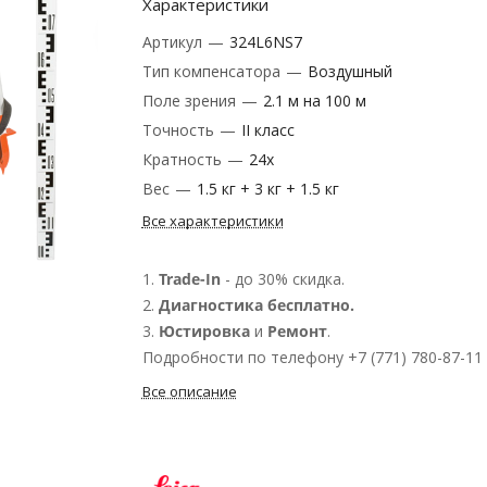
Характеристики
Артикул
—
324L6NS7
Тип компенсатора
—
Воздушный
Поле зрения
—
2.1 м на 100 м
Точность
—
II класс
Кратность
—
‎24х
Вес
—
1.5 кг + 3 кг + 1.5 кг
Все характеристики
1.
Trade-In
- до 30% скидка.
2.
Диагностика бесплатно.
3.
Юстировка
и
Ремонт
.
Подробности по телефону +7 (771) 780-87-11
Все описание