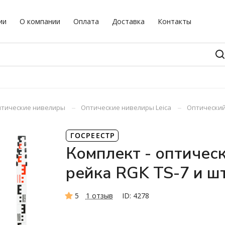
ии
О компании
Оплата
Доставка
Контакты
–
–
тические нивелиры
Оптические нивелиры Leica
Оптический 
ГОСРЕЕСТР
Комплект - оптическ
рейка RGK TS-7 и ш
5
1 отзыв
ID: 4278