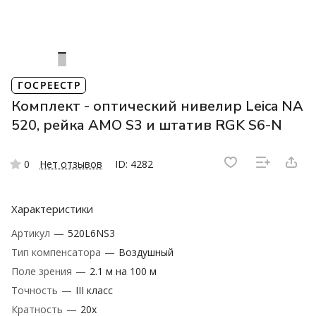
ГОСРЕЕСТР
Комплект - оптический нивелир Leica NA
520, рейка AMO S3 и штатив RGK S6-N
0
Нет отзывов
ID: 4282
Характеристики
Артикул
—
520L6NS3
Тип компенсатора
—
Воздушный
Поле зрения
—
2.1 м на 100 м
Точность
—
III класс
Кратность
—
‎20х