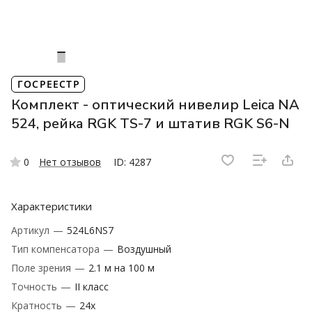
ГОСРЕЕСТР
Комплект - оптический нивелир Leica NA
524, рейка RGK TS-7 и штатив RGK S6-N
0
Нет отзывов
ID: 4287
Характеристики
Артикул
—
524L6NS7
Тип компенсатора
—
Воздушный
Поле зрения
—
2.1 м на 100 м
Точность
—
II класс
Кратность
—
‎24х