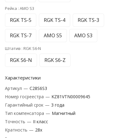
Рейка :
AMO S3
RGK TS-5
RGK TS-4
RGK TS-3
RGK TS-7
AMO S5
AMO S3
Штатив :
RGK S6-N
RGK S6-N
RGK S6-Z
Характеристики
Артикул
—
C28S6S3
Номер госреестра
—
KZ81VTN00009645
Гарантийный срок
—
3 года
Тип компенсатора
—
Магнитный
Точность
—
II класс
Кратность
—
28х