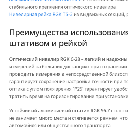
стабильного крепления оптического нивелира.
Нивелирная рейка RGK TS-3
из выдвижных секций, р
Преимущества использования 
штативом и рейкой
Оптический нивелир RGK C-28 – легкий и надежн
измерений на больших дистанциях при сохранении 
проводить измерения в непосредственной близости
гарантирует сохранение настройки точности при п
оптика с углом поля зрения 1°25' гарантирует удо
тратить время на горизонтирование при установке
Устойчивый алюминиевый
штатив RGK S6-Z
с плоск
не занимает много места и стягивается ремнем, чт
автомобиля или общественного транспорта.