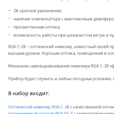
28-кратное увеличение;
наличие компенсатора с маятниковым демпферо
просветленная оптика;
возможность работы при шквалистом ветре и про
RGK C-28 – оптический нивелир, известный своей п
высшем уровне. Хорошая оптика, помещенная в ко
Механизм самовыравнивания нивелира RGK C-28 эф
Прибор будет служить в любых погодных условиях, 
В набор входит:
Оптический нивелир RGK C-28
с качественной оптик
Алюминиевый штатив RGK S6-Z
с телескопическими