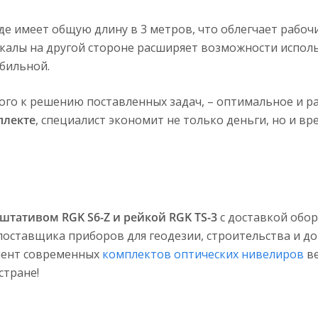
е имеет общую длину в 3 метров, что облегчает рабочи
калы на другой стороне расширяет возможности исполь
обильной.
ого к решению поставленных задач, – оптимальное и р
плекте
, специалист экономит не только деньги, но и в
штативом RGK S6-Z и рейкой RGK TS-3
с доставкой обо
оставщика приборов для геодезии, строительства и до
мент современных
комплектов оптических нивелиров
ве
стране!