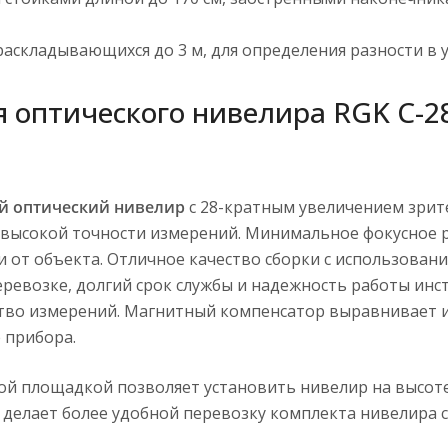
аскладывающихся до 3 м, для определения разности в у
оптического нивелира RGK C-28
ый оптический нивелир
с 28-кратным увеличением зрит
высокой точности измерений. Минимальное фокусное р
 от объекта. Отличное качество сборки с использован
еревозке, долгий срок службы и надежность работы инс
бство измерений. Магнитный компенсатор выравнивает и
 прибора.
ой площадкой позволяет установить нивелир на высоте
о делает более удобной перевозку комплекта нивелира 