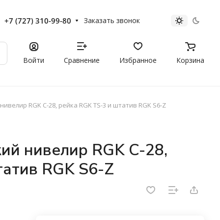
+7 (727) 310-99-80
Заказать звонок
Войти
Сравнение
Избранное
Корзина
нивелир RGK C-28, рейка RGK TS-3 и штатив RGK S6-Z
кий нивелир RGK C-28,
татив RGK S6-Z