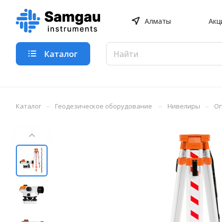
Алматы
Акц
Каталог
–
–
–
Каталог
Геодезическое оборудование
Нивелиры
Оп