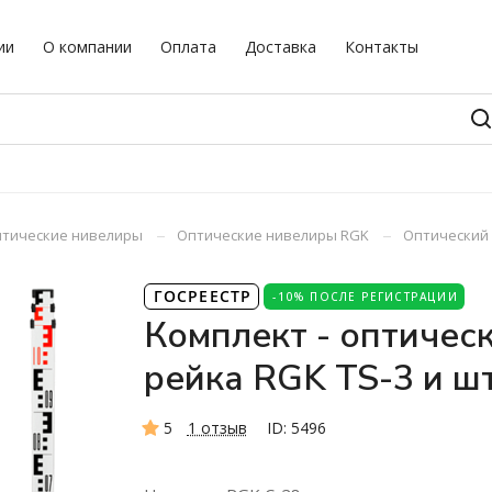
ии
О компании
Оплата
Доставка
Контакты
–
–
тические нивелиры
Оптические нивелиры RGK
Оптический 
ГОСРЕЕСТР
-10% ПОСЛЕ РЕГИСТРАЦИИ
Комплект - оптичес
рейка RGK TS-3 и ш
5
1 отзыв
ID: 5496