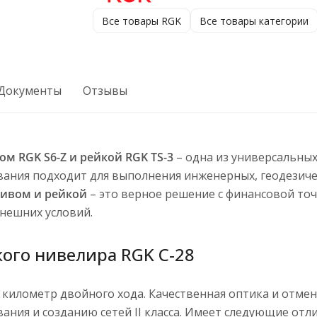
Все товары RGK
Все товары категории
Документы
Отзывы
м RGK S6-Z и рейкой RGK TS-3
– одна из универсальны
вания подходит для выполнения инженерных, геодезиче
тивом и рейкой
– это верное решение с финансовой то
внешних условий.
ого нивелира RGK C-28
 километр двойного хода. Качественная оптика и отме
ания и созданию сетей II класса. Имеет следующие отл