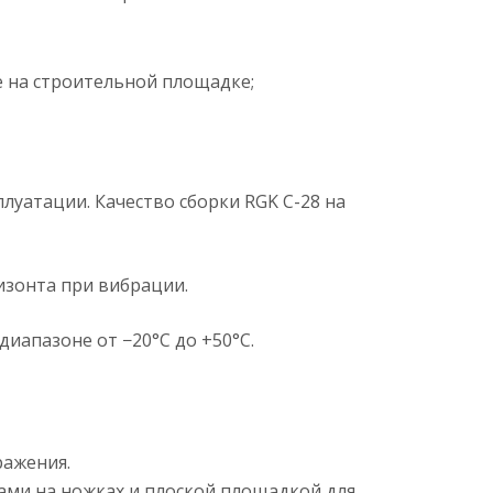
 на строительной площадке;
луатации. Качество сборки RGK C-28 на
изонта при вибрации.
диапазоне от −20°C до +50°C.
ражения.
ами на ножках и плоской площадкой для