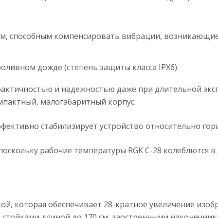
м, способным компенсировать вибрации, возникающие
ливном дожде (степень защиты класса IPX6).
рактичностью и надежностью даже при длительной эксп
мпактный, малогабаритный корпус.
фективно стабилизирует устройство относительно гор
поскольку рабочие температуры RGK C-28 колеблются в 
ой, которая обеспечивает 28-кратное увеличение изоб
 стойками длиной до 170 см, заостренными наконечник