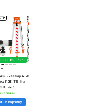
СТР
СЛЕ РЕГИСТРАЦИИ
 ₸
кий нивелир RGK
йка RGK TS-5 и
RGK S6-Z
в наличии
ть в корзину