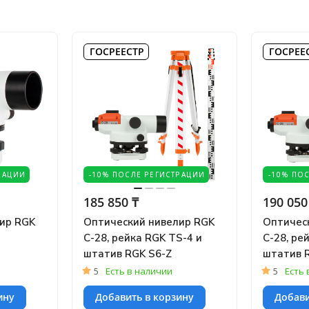
ГОСРЕЕСТР
ГОСРЕЕ
РАЦИИ
-10% ПОСЛЕ РЕГИСТРАЦИИ
-10% ПО
185 850 ₸
190 050
ир RGK
Оптический нивелир RGK
Оптичес
C-28, рейка RGK TS-4 и
C-28, ре
штатив RGK S6-Z
штатив 
5
Есть в наличии
5
Есть 
ину
Добавить в корзину
Добави