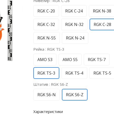
Нивелир :
RGK C-28
RGK C-20
RGK C-24
RGK N-38
RGK C-32
RGK N-32
RGK C-28
RGK N-55
RGK N-24
Рейка :
RGK TS-3
AMO S3
AMO S5
RGK TS-7
RGK TS-3
RGK TS-4
RGK TS-5
Штатив :
RGK S6-Z
RGK S6-N
RGK S6-Z
Характеристики