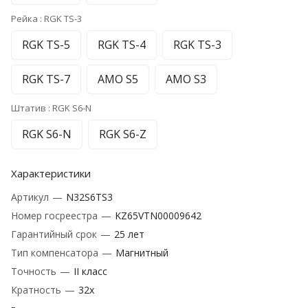
Рейка :
RGK TS-3
RGK TS-5
RGK TS-4
RGK TS-3
RGK TS-7
AMO S5
AMO S3
Штатив :
RGK S6-N
RGK S6-N
RGK S6-Z
Характеристики
Артикул
—
N32S6TS3
Номер госреестра
—
KZ65VTN00009642
Гарантийный срок
—
25 лет
Тип компенсатора
—
Магнитный
Точность
—
II класс
Кратность
—
32х