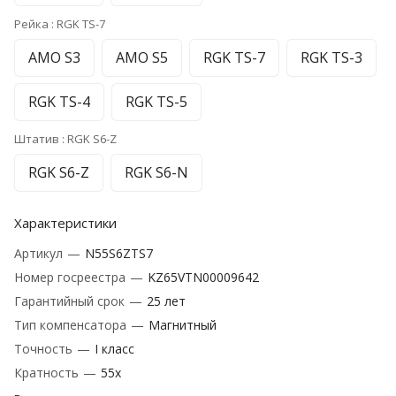
Рейка :
RGK TS-7
AMO S3
AMO S5
RGK TS-7
RGK TS-3
RGK TS-4
RGK TS-5
Штатив :
RGK S6-Z
RGK S6-Z
RGK S6-N
Характеристики
Артикул
—
N55S6ZTS7
Номер госреестра
—
KZ65VTN00009642
Гарантийный срок
—
25 лет
Тип компенсатора
—
Магнитный
Точность
—
I класс
Кратность
—
55х