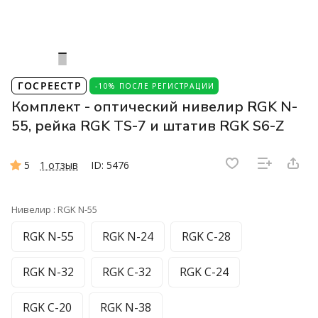
ГОСРЕЕСТР
-10% ПОСЛЕ РЕГИСТРАЦИИ
Комплект - оптический нивелир RGK N-
55, рейка RGK TS-7 и штатив RGK S6-Z
5
1 отзыв
ID: 5476
Нивелир :
RGK N-55
RGK N-55
RGK N-24
RGK C-28
RGK N-32
RGK C-32
RGK C-24
RGK C-20
RGK N-38