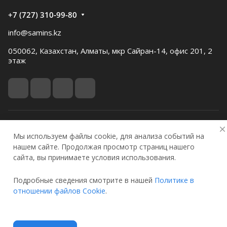
+7 (727) 310-99-80
info@samins.kz
050062, Казахстан, Алматы, мкр Сайран-14, офис 201, 2
этаж
© 2026 Samgau instruments
Мы используем файлы cookie, для анализа событий на
Конфиденциальность
Оферта
нашем сайте. Продолжая просмотр страниц нашего
сайта, вы принимаете условия использования.
Подробные сведения смотрите в нашей
Политике в
Главная
Каталог
Избранные
Кабинет
Корзина
отношении файлов Cookie
.