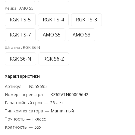
Рейка :
AMO S5
RGK TS-5
RGK TS-4
RGK TS-3
RGK TS-7
AMO S5
AMO S3
Штатив :
RGK S6-N
RGK S6-N
RGK S6-Z
Характеристики
Артикул
—
N55S6S5
Номер госреестра
—
KZ65VTN00009642
Гарантийный срок
—
25 лет
Тип компенсатора
—
Магнитный
Точность
—
I класс
Кратность
—
55х