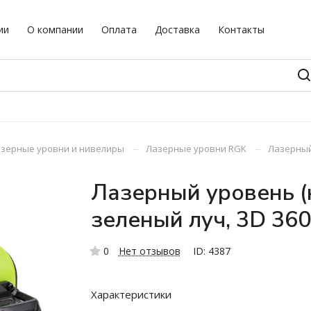
ии
О компании
Оплата
Доставка
Контакты
–
–
зерные уровни и нивелиры
Лазерные уровни RGK
Лазерный
Лазерный уровень (
зеленый луч, 3D 360
0
Нет отзывов
ID: 4387
Характеристики