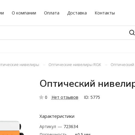
ии
О компании
Оплата
Доставка
Контакты
–
–
тические нивелиры
Оптические нивелиры RGK
Оптический 
Оптический нивели
0
Нет отзывов
ID: 5775
Характеристики
Артикул
—
723634
Погрешность
—
±0.5 мм