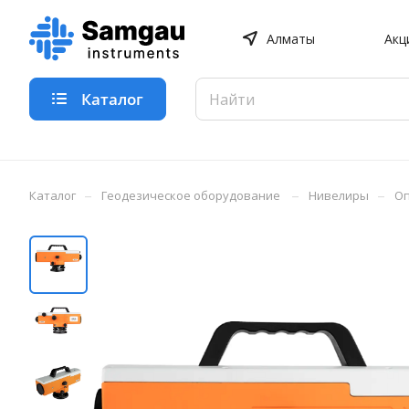
Алматы
Акц
Каталог
–
–
–
Каталог
Геодезическое оборудование
Нивелиры
Оп