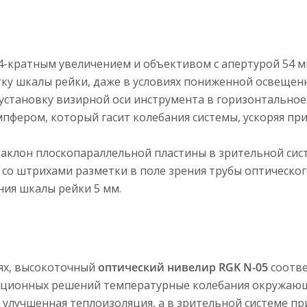
44-кратным увеличением и объективом с апертурой 54 
ку шкалы рейки, даже в условиях пониженной освещенн
установку визирной оси инструмента в горизонтальное
пфером, который гасит колебания системы, ускоряя пр
наклон плоскопараллельной пластины в зрительной сис
со штрихами разметки в поле зрения трубы оптическог
ния шкалы рейки 5 мм.
иях, высокоточный
оптический нивелир RGK N-05
соотве
укционных решений температурные колебания окружающ
а улучшенная теплоизоляция, а в зрительной системе 