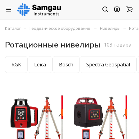
–
–
–
Каталог
Геодезическое оборудование
Нивелиры
Рота
Ротационные нивелиры
103 товара
RGK
Leica
Bosch
Spectra Geospatial