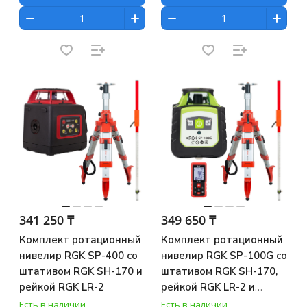
341 250 ₸
349 650 ₸
Комплект ротационный
Комплект ротационный
нивелир RGK SP-400 со
нивелир RGK SP-100G со
штативом RGK SH-170 и
штативом RGK SH-170,
рейкой RGK LR-2
рейкой RGK LR-2 и
лазерным дальномером
Есть в наличии
Есть в наличии