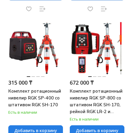
315 000 ₸
672 000 ₸
Комплект ротационный
Комплект ротационный
нивелир RGK SP-400 со
нивелир RGK SP-800 со
штативом RGK SH-170
штативом RGK SH-170,
рейкой RGK LR-2 и
Есть в наличии
лазерным дальномером
Есть в наличии
RGK DL100
Добавить в корзину
Добавить в корзину