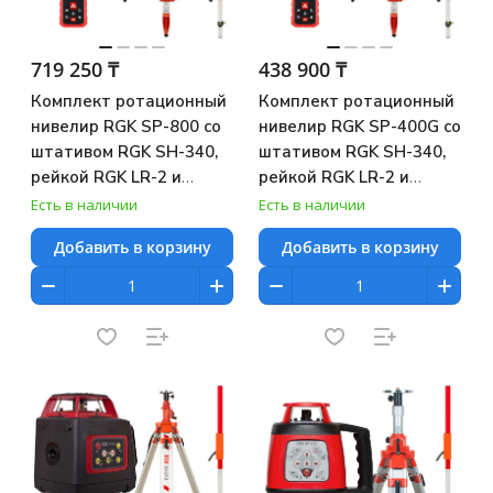
719 250 ₸
438 900 ₸
Комплект ротационный
Комплект ротационный
нивелир RGK SP-800 со
нивелир RGK SP-400G со
штативом RGK SH-340,
штативом RGK SH-340,
рейкой RGK LR-2 и
рейкой RGK LR-2 и
лазерным дальномером
лазерным дальномером
Есть в наличии
Есть в наличии
RGK DL100
RGK DL100
Добавить в корзину
Добавить в корзину